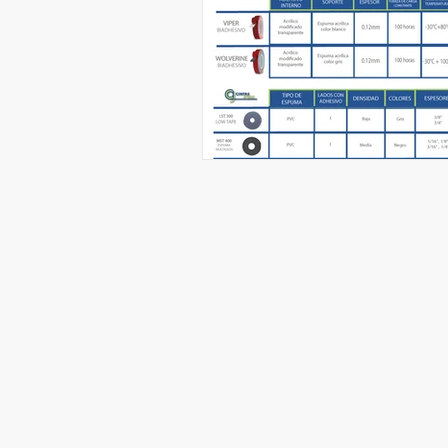
LLAMAN
SUCURSALES
(442) 3-8
Obreros 108 entre calle
​ WhatsAp
Choferes y Tuberos, paralelo a
(442) 2-6
Plateros.
(442) 6-4
Col.San Pedrito Peñuelas. C.P.
76148
Querétaro, Qro.
LLAMAN
(442) 248
Avenida De Los Arquitos #418,
WhatsAp
Local 4.
(442) 822
Col. Arquitos. C.P. 76048