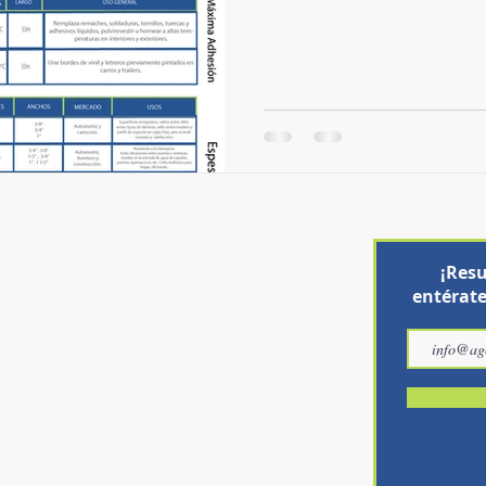
OS
E-MAIL
¡Resu
4-68-45
info@agcindustrial.com.mx
entérate
p
5-61-93
Catálogos
7-43-84
Devoluciones, reembolsos y cambios.
Información de Entregas.
OS
Facturación.
-15-79
Garantía.
p
-36-26