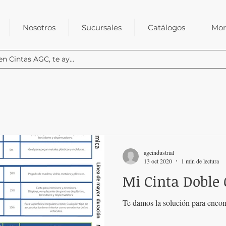
Nosotros
Sucursales
Catálogos
Mor
agcindustrial
13 oct 2020
1 min de lectura
Mi Cinta Doble C
Te damos la solución para encont