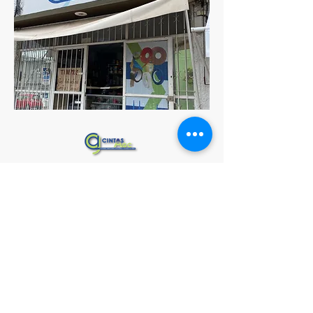
VER PRODUCTOS
¡Resuelve tus dudas, cotiza y
entérate de nuestras promociones!