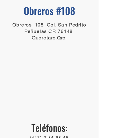
Obreros #108
Obreros 108 Col. San Pedrito
Peñuelas CP. 76148
Queretaro,Qro.
​Teléfonos:
(442) 3-84-68-45