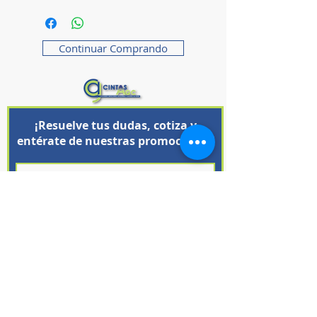
Continuar Comprando
¡Resuelve tus dudas, cotiza y
entérate de nuestras promociones!
Unirse
SUCURSALES
LLAMANOS
Obreros 108 entre calle
(442) 3-84-68-45
Choferes y Tuberos, paralelo a
​ WhatsApp
Plateros.
(442) 2-65-61-93
Col.San Pedrito Peñuelas. C.P.
(442) 6-47-43-84