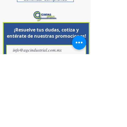
¡Resuelve tus dudas, cotiza y
entérate de nuestras promociones!
Unirse
SUCURSALES
LLAMANOS
Obreros 108 entre calle
(442) 3-84-68-45
Choferes y Tuberos, paralelo a
​ WhatsApp
Plateros.
(442) 2-65-61-93
Col.San Pedrito Peñuelas. C.P.
(442) 6-47-43-84
76148
Querétaro, Qro.
LLAMANOS
Avenida De Los Arquitos #418,
(442) 248-15-79
Local 4.