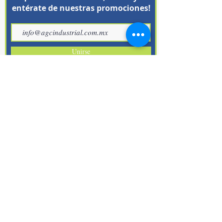
entérate de nuestras promociones!
Unirse
SUCURSALES
LLAMANOS
Obreros 108 entre calle
(442) 3-84-68-45
Choferes y Tuberos, paralelo a
​ WhatsApp
Plateros.
(442) 2-65-61-93
Col.San Pedrito Peñuelas. C.P.
(442) 6-47-43-84
76148
Querétaro, Qro.
LLAMANOS
Avenida De Los Arquitos #418,
(442) 248-15-79
Local 4.
WhatsApp
Col. Arquitos. C.P. 76048
(442) 822-36-26
Querétaro, Qro.
E-MAIL
info@agcindustrial.com.mx
Información de Entregas.
Catálogos